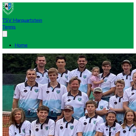
TSV Marquartstein
Tennis
Home